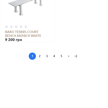
BAKU TENNIS COURT
BENCH MUNICH WHITE
9 200
грн
1
2
3
4
5
>
>|