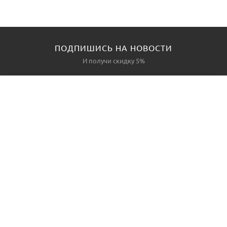
ПОДПИШИСЬ НА НОВОСТИ
И получи скидку 5%
КАТАЛОГ
О НАС
Акции
О нас
Политика безопасности
Условия соглашения
Контакты